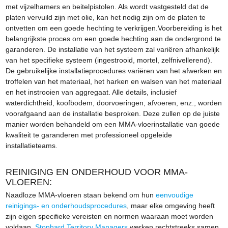
met vijzelhamers en beitelpistolen. Als wordt vastgesteld dat de
platen vervuild zijn met olie, kan het nodig zijn om de platen te
ontvetten om een ​​goede hechting te verkrijgen.Voorbereiding is het
belangrijkste proces om een ​​goede hechting aan de ondergrond te
garanderen. De installatie van het systeem zal variëren afhankelijk
van het specifieke systeem (ingestrooid, mortel, zelfnivellerend).
De gebruikelijke installatieprocedures variëren van het afwerken en
troffelen van het materiaal, het harken en walsen van het materiaal
en het instrooien van aggregaat. Alle details, inclusief
waterdichtheid, koofbodem, doorvoeringen, afvoeren, enz., worden
voorafgaand aan de installatie besproken. Deze zullen op de juiste
manier worden behandeld om een ​​MMA-vloerinstallatie van goede
kwaliteit te garanderen met professioneel opgeleide
installatieteams.
REINIGING EN ONDERHOUD VOOR MMA-
VLOEREN:
Naadloze MMA-vloeren staan ​​bekend om hun
eenvoudige
reinigings- en onderhoudsprocedures
, maar elke omgeving heeft
zijn eigen specifieke vereisten en normen waaraan moet worden
voldaan.
Stonhard Territory Managers
werken rechtstreeks samen