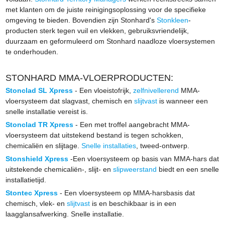
met klanten om de juiste reinigingsoplossing voor de specifieke
omgeving te bieden. Bovendien zijn Stonhard's
Stonkleen
-
producten sterk tegen vuil en vlekken, gebruiksvriendelijk,
duurzaam en geformuleerd om Stonhard naadloze vloersystemen
te onderhouden.
STONHARD MMA-VLOERPRODUCTEN:
Stonclad SL Xpress
- Een vloeistofrijk,
zelfnivellerend
MMA-
vloersysteem dat slagvast, chemisch en
slijtvast
is wanneer een
snelle installatie vereist is.
Stonclad TR Xpress
- Een met troffel aangebracht MMA-
vloersysteem dat uitstekend bestand is tegen schokken,
chemicaliën en slijtage.
Snelle installaties
, tweed-ontwerp.
Stonshield Xpress
-Een vloersysteem op basis van MMA-hars dat
uitstekende chemicaliën-, slijt- en
slipweerstand
biedt en een snelle
installatietijd.
Stontec Xpress
- Een vloersysteem op MMA-harsbasis dat
chemisch, vlek- en
slijtvast
is en beschikbaar is in een
laagglansafwerking. Snelle installatie.