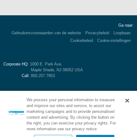
Ga naar:
Gebruikersvoorwaarden van de website
Privacybeleid
Loopbaan
Cookiebeleid
Cookie-instellingen
Corporate HQ:
1000 E. Park Ave.
Maple Shade, NJ 08052 USA
Call:
800.257.7953
We process your personal information to measure
and improve our sites and service, to assist our
marketing campaigns and to provide personalised
content and advertising. By clicking the button on
the right, you can exercise your privacy rights. For
more information see our privacy notice
Brand of Stonhard: