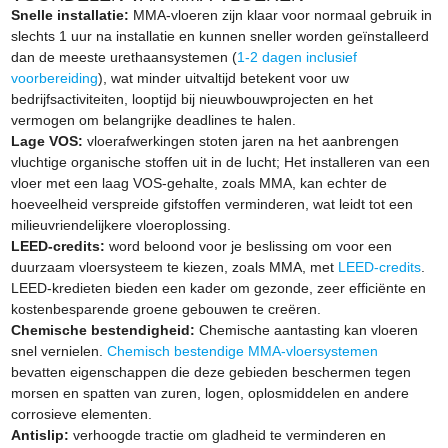
Snelle installatie:
MMA-vloeren zijn klaar voor normaal gebruik in
slechts 1 uur na installatie en kunnen sneller worden geïnstalleerd
dan de meeste urethaansystemen (
1-2 dagen inclusief
voorbereiding
), wat minder uitvaltijd betekent voor uw
bedrijfsactiviteiten, looptijd bij nieuwbouwprojecten en het
vermogen om belangrijke deadlines te halen.
Lage VOS:
vloerafwerkingen stoten jaren na het aanbrengen
vluchtige organische stoffen uit in de lucht; Het installeren van een
vloer met een laag VOS-gehalte, zoals MMA, kan echter de
hoeveelheid verspreide gifstoffen verminderen, wat leidt tot een
milieuvriendelijkere vloeroplossing.
LEED-credits:
word beloond voor je beslissing om voor een
duurzaam vloersysteem te kiezen, zoals MMA, met
LEED-credits
.
LEED-kredieten bieden een kader om gezonde, zeer efficiënte en
kostenbesparende groene gebouwen te creëren.
Chemische bestendigheid:
Chemische aantasting kan vloeren
snel vernielen.
Chemisch bestendige MMA-vloersystemen
bevatten eigenschappen die deze gebieden beschermen tegen
morsen en spatten van zuren, logen, oplosmiddelen en andere
corrosieve elementen.
Antislip:
verhoogde tractie om gladheid te verminderen en