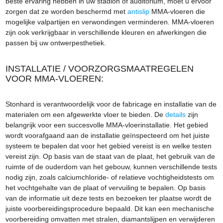
beste ervaring hebben in uw stadion of auditorium, moet u ervoor
zorgen dat ze worden beschermd met
antislip
MMA-vloeren die
mogelijke valpartijen en verwondingen verminderen. MMA-vloeren
zijn ook verkrijgbaar in verschillende kleuren en afwerkingen die
passen bij uw ontwerpesthetiek.
INSTALLATIE / VOORZORGSMAATREGELEN
VOOR MMA-VLOEREN:
Stonhard is verantwoordelijk voor de fabricage en installatie van de
materialen om een ​​afgewerkte vloer te bieden. De
details
zijn
belangrijk voor een succesvolle MMA-vloerinstallatie. Het gebied
wordt voorafgaand aan de installatie geïnspecteerd om het juiste
systeem te bepalen dat voor het gebied vereist is en welke testen
vereist zijn. Op basis van de staat van de plaat, het gebruik van de
ruimte of de ouderdom van het gebouw, kunnen verschillende tests
nodig zijn, zoals calciumchloride- of relatieve vochtigheidstests om
het vochtgehalte van de plaat of vervuiling te bepalen. Op basis
van de informatie uit deze tests en bezoeken ter plaatse wordt de
juiste voorbereidingsprocedure bepaald. Dit kan een mechanische
voorbereiding omvatten met stralen, diamantslijpen en verwijderen