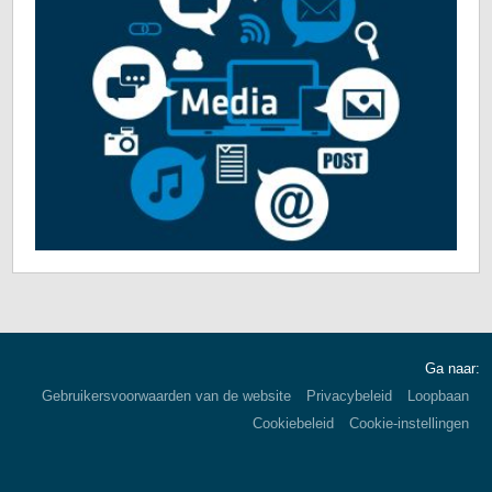
Ga naar:
Gebruikersvoorwaarden van de website
Privacybeleid
Loopbaan
Cookiebeleid
Cookie-instellingen