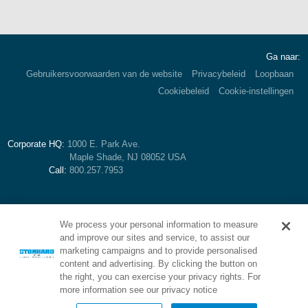
Ga naar:
Gebruikersvoorwaarden van de website
Privacybeleid
Loopbaan
Cookiebeleid
Cookie-instellingen
Corporate HQ:
1000 E. Park Ave.
Maple Shade, NJ 08052 USA
Call:
800.257.7953
We process your personal information to measure
and improve our sites and service, to assist our
marketing campaigns and to provide personalised
content and advertising. By clicking the button on
the right, you can exercise your privacy rights. For
more information see our privacy notice
Brand of Stonhard: