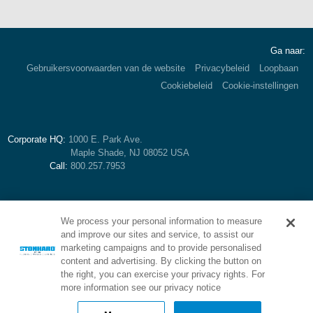
Ga naar:
Gebruikersvoorwaarden van de website
Privacybeleid
Loopbaan
Cookiebeleid
Cookie-instellingen
Corporate HQ:
1000 E. Park Ave.
Maple Shade, NJ 08052 USA
Call:
800.257.7953
We process your personal information to measure
and improve our sites and service, to assist our
marketing campaigns and to provide personalised
content and advertising. By clicking the button on
the right, you can exercise your privacy rights. For
more information see our privacy notice
Brand of Stonhard: