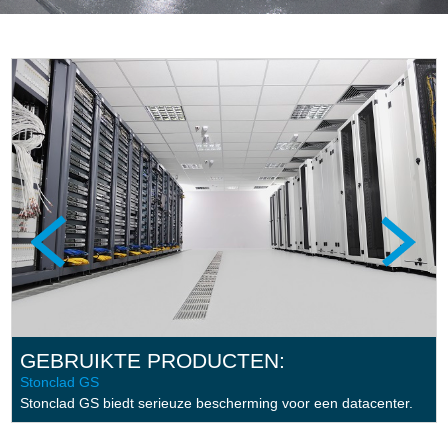
GEBRUIKTE PRODUCTEN:
Stonclad GS
Stonblend GSI
Stonclad GS biedt serieuze bescherming voor een datacenter.