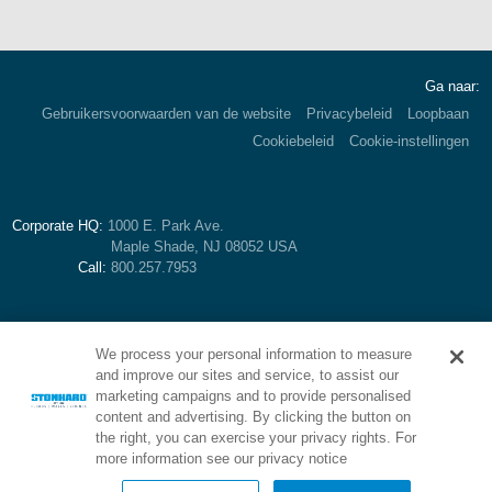
Ga naar:
Gebruikersvoorwaarden van de website
Privacybeleid
Loopbaan
Cookiebeleid
Cookie-instellingen
Corporate HQ:
1000 E. Park Ave.
Maple Shade, NJ 08052 USA
Call:
800.257.7953
We process your personal information to measure
and improve our sites and service, to assist our
marketing campaigns and to provide personalised
content and advertising. By clicking the button on
the right, you can exercise your privacy rights. For
more information see our privacy notice
Brand of Stonhard: